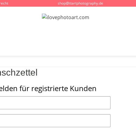
recht
shop@ttartphotography.de
schzettel
lden für registrierte Kunden