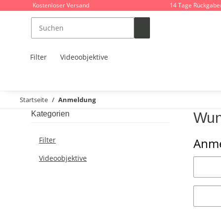
Kostenloser Versand
14 Tage Rückgabe
Filter
Videoobjektive
Startseite
Anmeldung
Kategorien
Wun
Filter
Anme
Videoobjektive