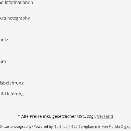
he Informationen
ArtPhotography
e
hutz
sum
fsbelehrung
 & Lieferung
* Alle Preise inkl. gesetzlicher USt., zzgl.
Versand
© ttartphotography
•
Powered by
JTL-Shop
•
JTL5-Template mit
von Florida Digita