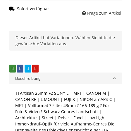
Sofort verfügbar
Frage zum Artikel
x
Dieser Artikel hat Variationen. Wählen Sie bitte die
gewünschte Variation aus.
Beschreibung
TTArtisan 25mm F2 SONY E | MFT | CANON M |
CANON RF | L MOUNT | FUJI X | NIKON Z ? APS-C |
MFT | Vollformat ? Filter 43mm ? 166-189 g ? Für
Foto & Video ? Schwarz Genres Landschaft |
Architektur | Street | Reise | Food | Low Light
Immer-drauf-Optik für viele Aufnahme-Genres Die
Brennweite des Objektives entspricht einer KB-