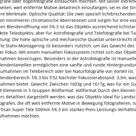
grafie oder Vogelfotografie eintauchen möchten. Mit seiner extr
eiten, weit entfernte Motive detailreich einzufangen, sei es die S
e Merkmale: Optische Qualität: Die zwei speziell lichtbrechenden
on minimieren chromatische Aberrationen und sorgen für eine exze
n Blendenöffnung von f/6.3 ist das Objektiv ausreichend lichtstark 
rkste Teleobjektiv, aber für Astrofotografie und Telefotografie bei T
tung: Die hohe optische und mechanische Qualität unterstreicht di
rte Stativ-Montagering ist besonders nützlich, um das Gewicht des
r Fokus: Mit einem manuellen Fokussystem richtet sich das Objekti
nahmen bevorzugen. Besonders in der Astrofotografie ist manuelle
Blendenlamellen ermöglichen eine sanfte und runde Hintergrundun
aufnahmen im Telebereich oder bei Naturfotografie von Vorteil ist
ndenbereich: f/6.3 bis f/32 Nächster Fokussierabstand: 3,3m, was 
hmen bietet. Gewicht: Zwischen 1603g und 1617g, was für ein Supe
8 Elemente in 5 Gruppen Bildformat: Vollformat Durch den kleinen 
s detailliert dargestellt werden, was das Objektiv ideal für Lan
ografen, die oft weit entfernte Motive in Bewegung fotografieren, i
tisan Super Tele 500mm f/6.3 ein starkes Preis-Leistungs-Verhältnis 
aufnehmen möchten.