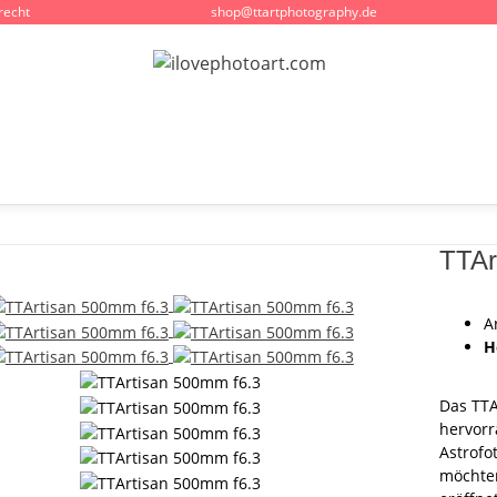
recht
shop@ttartphotography.de
TTAr
A
H
Das TTA
hervorr
Astrofo
möchte