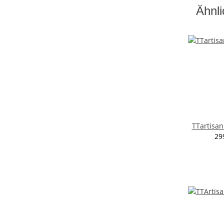
Ähnli
TTartisan
29