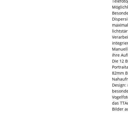
Telefoto
Möglichk
Besonder
Dispersi
maximale
lichtstä
Verarbei
integrie
Manuelle
ihre Auf
Die 12 
Portrait
82mm Ble
Nahaufna
Design: 
besonder
Vogelfot
das TTAr
Bilder 