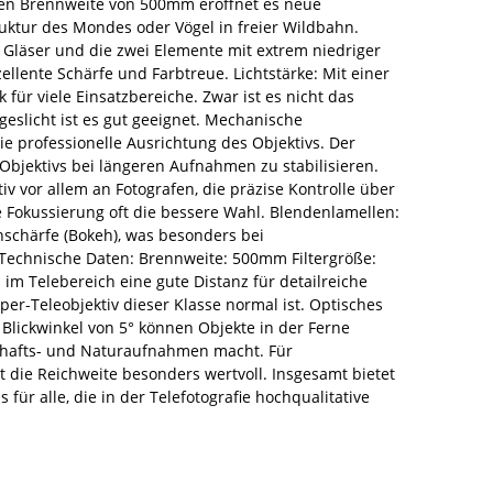
emen Brennweite von 500mm eröffnet es neue
truktur des Mondes oder Vögel in freier Wildbahn.
 Gläser und die zwei Elemente mit extrem niedriger
llente Schärfe und Farbtreue. Lichtstärke: Mit einer
für viele Einsatzbereiche. Zwar ist es nicht das
ageslicht ist es gut geeignet. Mechanische
e professionelle Ausrichtung des Objektivs. Der
 Objektivs bei längeren Aufnahmen zu stabilisieren.
v vor allem an Fotografen, die präzise Kontrolle über
 Fokussierung oft die bessere Wahl. Blendenlamellen:
schärfe (Bokeh), was besonders bei
. Technische Daten: Brennweite: 500mm Filtergröße:
im Telebereich eine gute Distanz für detailreiche
r-Teleobjektiv dieser Klasse normal ist. Optisches
Blickwinkel von 5° können Objekte in der Ferne
dschafts- und Naturaufnahmen macht. Für
st die Reichweite besonders wertvoll. Insgesamt bietet
für alle, die in der Telefotografie hochqualitative